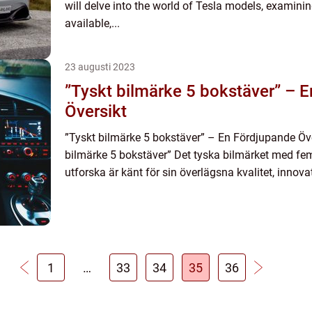
will delve into the world of Tesla models, examinin
available,...
23 augusti 2023
”Tyskt bilmärke 5 bokstäver” – 
Översikt
”Tyskt bilmärke 5 bokstäver” – En Fördjupande Över
bilmärke 5 bokstäver” Det tyska bilmärket med fe
utforska är känt för sin överlägsna kvalitet, innovat
1
…
33
34
35
36