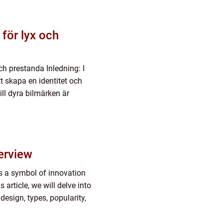
för lyx och
h prestanda Inledning: I
tt skapa en identitet och
ll dyra bilmärken är
Overview
as a symbol of innovation
 article, we will delve into
design, types, popularity,