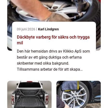
09 juni 2026
Karl Lindgren
Däckbyte varberg för säkra och trygga
mil
Den här hemsidan drivs av Klikko ApS som
består av ett gäng duktiga och erfarna
skribenter med olika bakgrund.
Tillsammans arbetar de för att skapa
aktuellt innehåll till den här sidan. Vi vet hur
utmanande det är att läsa och genomgå en
massa olika ...