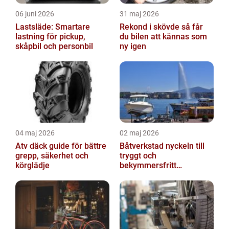
06 juni 2026
31 maj 2026
Lastsläde: Smartare
Rekond i skövde så får
lastning för pickup,
du bilen att kännas som
skåpbil och personbil
ny igen
04 maj 2026
02 maj 2026
Atv däck guide för bättre
Båtverkstad nyckeln till
grepp, säkerhet och
tryggt och
körglädje
bekymmersfritt
båtägande