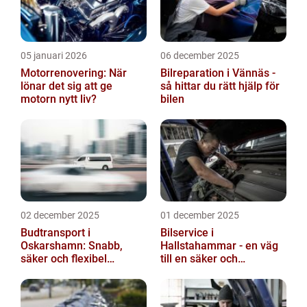
05 januari 2026
06 december 2025
Motorrenovering: När
Bilreparation i Vännäs -
lönar det sig att ge
så hittar du rätt hjälp för
motorn nytt liv?
bilen
02 december 2025
01 december 2025
Budtransport i
Bilservice i
Oskarshamn: Snabb,
Hallstahammar - en väg
säker och flexibel
till en säker och
leverans
problemfri bil