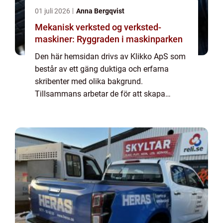
01 juli 2026
Anna Bergqvist
Mekanisk verksted og verksted-
maskiner: Ryggraden i maskinparken
Den här hemsidan drivs av Klikko ApS som
består av ett gäng duktiga och erfarna
skribenter med olika bakgrund.
Tillsammans arbetar de för att skapa
aktuellt innehåll till den här sidan. Vi vet hur
utmanande det är att läsa och genomgå en
massa olika ...