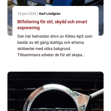
16 juni 2026
Karl Lindgren
Bilfoliering för stil, skydd och smart
exponering
Den här hemsidan drivs av Klikko ApS som
består av ett gäng duktiga och erfarna
skribenter med olika bakgrund.
Tillsammans arbetar de för att skapa
aktuellt innehåll till den här sidan. Vi vet hur
utmanande det är att läsa och genomgå en
massa olika ...