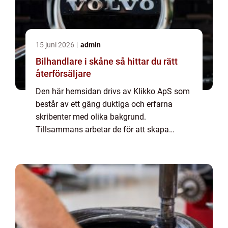
15 juni 2026
admin
Bilhandlare i skåne så hittar du rätt
återförsäljare
Den här hemsidan drivs av Klikko ApS som
består av ett gäng duktiga och erfarna
skribenter med olika bakgrund.
Tillsammans arbetar de för att skapa
aktuellt innehåll till den här sidan. Vi vet hur
utmanande det är att läsa och genomgå en
massa olika ...