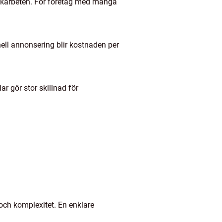
lackarbeten. För företag med många
nell annonsering blir kostnaden per
r gör stor skillnad för
och komplexitet. En enklare