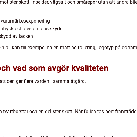
mot stenskott, insekter, vägsalt och smårepor utan att ändra bil
h varumärkesexponering
sintryck och design plus skydd
 skydd av lacken
bil kan till exempel ha en matt helfoliering, logotyp på dörrar
och vad som avgör kvaliteten
 att den ger flera värden i samma åtgärd.
n tvättborstar och en del stenskott. När folien tas bort framträd