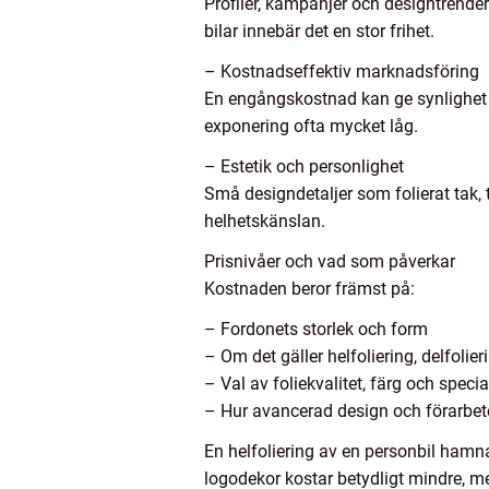
Profiler, kampanjer och designtrender
bilar innebär det en stor frihet.
– Kostnadseffektiv marknadsföring
En engångskostnad kan ge synlighet va
exponering ofta mycket låg.
– Estetik och personlighet
Små designdetaljer som folierat tak, 
helhetskänslan.
Prisnivåer och vad som påverkar
Kostnaden beror främst på:
– Fordonets storlek och form
– Om det gäller helfoliering, delfolier
– Val av foliekvalitet, färg och specia
– Hur avancerad design och förarbe
En helfoliering av en personbil hamn
logodekor kostar betydligt mindre, m