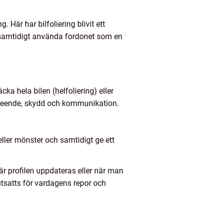
 Här har bilfoliering blivit ett
h samtidigt använda fordonet som en
ka hela bilen (helfoliering) eller
 utseende, skydd och kommunikation.
eller mönster och samtidigt ge ett
 när profilen uppdateras eller när man
 utsatts för vardagens repor och