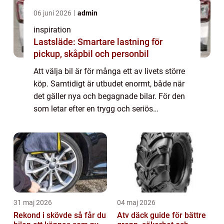
06 juni 2026
admin
inspiration
Lastsläde: Smartare lastning för
pickup, skåpbil och personbil
Att välja bil är för många ett av livets större
köp. Samtidigt är utbudet enormt, både när
det gäller nya och begagnade bilar. För den
som letar efter en trygg och seriös
bilhandlare skåne finns det flera faktorer
som gör valet enklare allt från urva...
31 maj 2026
04 maj 2026
Rekond i skövde så får du
Atv däck guide för bättre