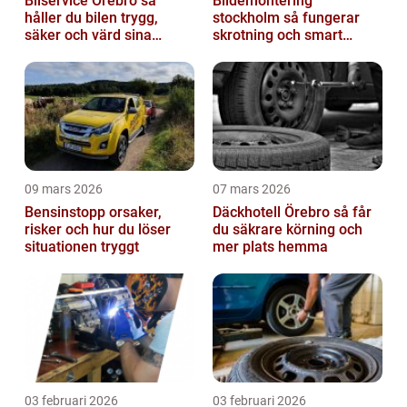
Bilservice Örebro så
Bildemontering
håller du bilen trygg,
stockholm så fungerar
säker och värd sina
skrotning och smart
pengar
återanvändning av
bildelar
09 mars 2026
07 mars 2026
Bensinstopp orsaker,
Däckhotell Örebro så får
risker och hur du löser
du säkrare körning och
situationen tryggt
mer plats hemma
03 februari 2026
03 februari 2026