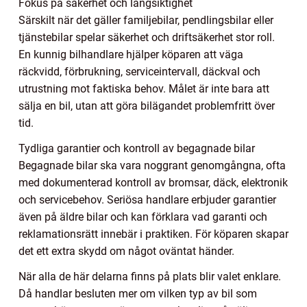
Fokus på säkerhet och långsiktighet
Särskilt när det gäller familjebilar, pendlingsbilar eller
tjänstebilar spelar säkerhet och driftsäkerhet stor roll.
En kunnig bilhandlare hjälper köparen att väga
räckvidd, förbrukning, serviceintervall, däckval och
utrustning mot faktiska behov. Målet är inte bara att
sälja en bil, utan att göra bilägandet problemfritt över
tid.
Tydliga garantier och kontroll av begagnade bilar
Begagnade bilar ska vara noggrant genomgångna, ofta
med dokumenterad kontroll av bromsar, däck, elektronik
och servicebehov. Seriösa handlare erbjuder garantier
även på äldre bilar och kan förklara vad garanti och
reklamationsrätt innebär i praktiken. För köparen skapar
det ett extra skydd om något oväntat händer.
När alla de här delarna finns på plats blir valet enklare.
Då handlar besluten mer om vilken typ av bil som