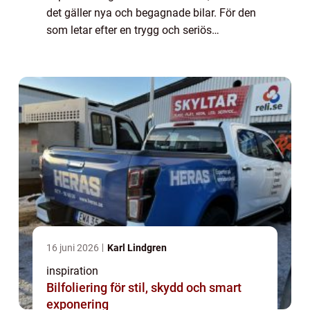
det gäller nya och begagnade bilar. För den
som letar efter en trygg och seriös
bilhandlare skåne finns det flera faktorer
som gör valet enklare allt från urva...
16 juni 2026
Karl Lindgren
inspiration
Bilfoliering för stil, skydd och smart
exponering