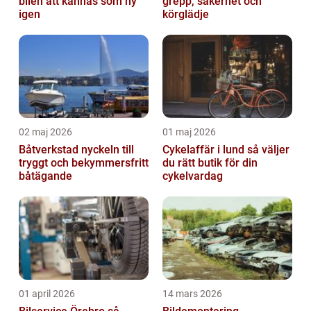
bilen att kännas som ny
grepp, säkerhet och
igen
körglädje
02 maj 2026
01 maj 2026
Båtverkstad nyckeln till
Cykelaffär i lund så väljer
tryggt och bekymmersfritt
du rätt butik för din
båtägande
cykelvardag
01 april 2026
14 mars 2026