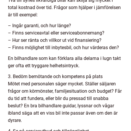
Två till synes likvärdiga bilar kan skilja sig mycket i
total kostnad över tid. Frågor som hjälper i jämförelsen
är till exempel:
– Ingår garanti, och hur länge?
– Finns serviceavtal eller serviceabonnemang?
– Hur ser ränta och villkor ut vid finansiering?
– Finns möjlighet till inbytesbil, och hur värderas den?
En bilhandlare som kan förklara alla delarna i lugn takt
ger ofta ett tryggare helhetsintryck.
3. Bedöm bemötande och kompetens på plats
Mötet med personalen säger mycket. Ställer säljaren
frågor om körmönster, familjesituation och budget? Får
du tid att fundera, eller blir du pressad till snabba
beslut? En bra bilhandlare guidar, lyssnar och vågar
ibland säga att en viss bil inte passar även om den är
dyrare.