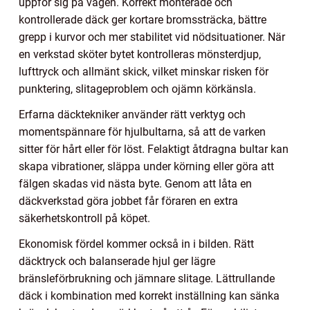
uppför sig på vägen. Korrekt monterade och
kontrollerade däck ger kortare bromssträcka, bättre
grepp i kurvor och mer stabilitet vid nödsituationer. När
en verkstad sköter bytet kontrolleras mönsterdjup,
lufttryck och allmänt skick, vilket minskar risken för
punktering, slitageproblem och ojämn körkänsla.
Erfarna däcktekniker använder rätt verktyg och
momentspännare för hjulbultarna, så att de varken
sitter för hårt eller för löst. Felaktigt åtdragna bultar kan
skapa vibrationer, släppa under körning eller göra att
fälgen skadas vid nästa byte. Genom att låta en
däckverkstad göra jobbet får föraren en extra
säkerhetskontroll på köpet.
Ekonomisk fördel kommer också in i bilden. Rätt
däcktryck och balanserade hjul ger lägre
bränsleförbrukning och jämnare slitage. Lättrullande
däck i kombination med korrekt inställning kan sänka