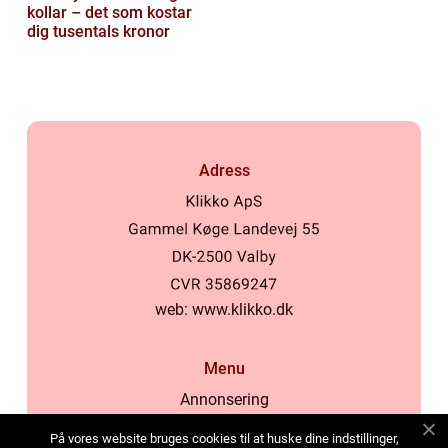
kollar – det som kostar
dig tusentals kronor
Adress
web:
www.klikko.dk
Menu
Annonsering
Om oss
På vores website bruges cookies til at huske dine indstillinger,