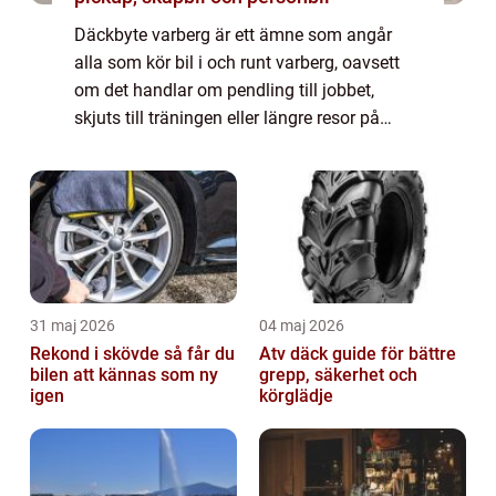
Däckbyte varberg är ett ämne som angår
alla som kör bil i och runt varberg, oavsett
om det handlar om pendling till jobbet,
skjuts till träningen eller längre resor på
e6:an. När årstiderna skiftar behöver bilen
rätt däck för att klara vädret, väglag...
31 maj 2026
04 maj 2026
Rekond i skövde så får du
Atv däck guide för bättre
bilen att kännas som ny
grepp, säkerhet och
igen
körglädje