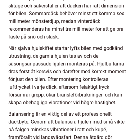
slitage och säkerställer att däcken har rätt dimension
för bilen. Sommardäck behöver minst ett komma sex
millimeter mönsterdjup, medan vinterdäck
rekommenderas ha minst tre millimeter för att ge bra
fäste på snö och slask.
När själva hjulskiftet startar lyfts bilen med godkänd
utrustning, de gamla hjulen tas av och de
säsongsanpassade hjulen monteras på. Hjulbultarna
dras först åt korsvis och därefter med korrekt moment
för just den bilen. Efter montering kontrolleras
lufttrycket i varje däck, eftersom felaktigt tryck
försämrar grepp, ökar bränsleförbrukningen och kan
skapa obehagliga vibrationer vid högre hastighet.
Balansering är en viktig del av ett professionellt
däckbyte. Genom att balansera hjulen med små vikter
på fälgen minskas vibrationer i ratt och kupé,
framförallt vid landsvägsfart. Denna åtgärd gör