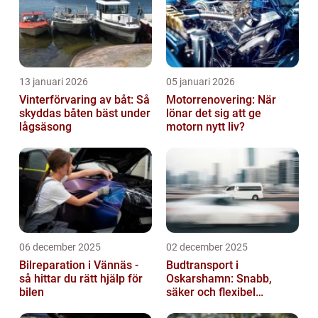
13 januari 2026
05 januari 2026
Vinterförvaring av båt: Så
Motorrenovering: När
skyddas båten bäst under
lönar det sig att ge
lågsäsong
motorn nytt liv?
06 december 2025
02 december 2025
Bilreparation i Vännäs -
Budtransport i
så hittar du rätt hjälp för
Oskarshamn: Snabb,
bilen
säker och flexibel
leverans