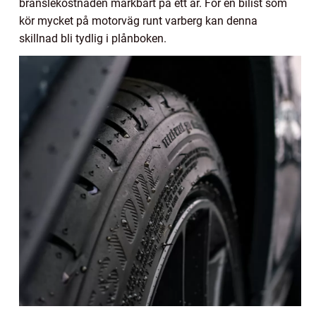
bränslekostnaden märkbart på ett år. För en bilist som
kör mycket på motorväg runt varberg kan denna
skillnad bli tydlig i plånboken.