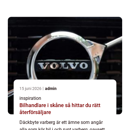
e6:an. När årstiderna skiftar behöver bilen
rätt däck för att klara vädret, väglag...
15 juni 2026
admin
inspiration
Bilhandlare i skåne så hittar du rätt
återförsäljare
Däckbyte varberg är ett ämne som angår
alla som kör bil i och runt varberg, oavsett