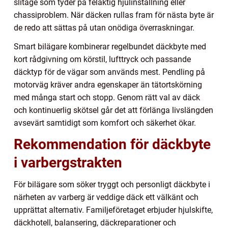
slitage som tyder på felaktig hjulinställning eller
chassiproblem. När däcken rullas fram för nästa byte är
de redo att sättas på utan onödiga överraskningar.
Smart bilägare kombinerar regelbundet däckbyte med
kort rådgivning om körstil, lufttryck och passande
däcktyp för de vägar som används mest. Pendling på
motorväg kräver andra egenskaper än tätortskörning
med många start och stopp. Genom rätt val av däck
och kontinuerlig skötsel går det att förlänga livslängden
avsevärt samtidigt som komfort och säkerhet ökar.
Rekommendation för däckbyte
i varbergstrakten
För bilägare som söker tryggt och personligt däckbyte i
närheten av varberg är veddige däck ett välkänt och
upprättat alternativ. Familjeföretaget erbjuder hjulskifte,
däckhotell, balansering, däckreparationer och