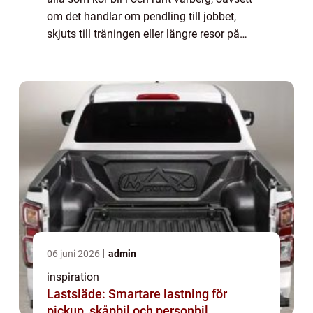
om det handlar om pendling till jobbet,
skjuts till träningen eller längre resor på
e6:an. När årstiderna skiftar behöver bilen
rätt däck för att klara vädret, väglag...
06 juni 2026
admin
inspiration
Lastsläde: Smartare lastning för
pickup, skåpbil och personbil