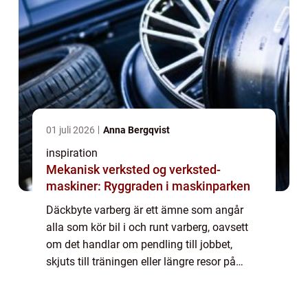
01 juli 2026
Anna Bergqvist
inspiration
Mekanisk verksted og verksted-
maskiner: Ryggraden i maskinparken
Däckbyte varberg är ett ämne som angår
alla som kör bil i och runt varberg, oavsett
om det handlar om pendling till jobbet,
skjuts till träningen eller längre resor på
e6:an. När årstiderna skiftar behöver bilen
rätt däck för att klara vädret, väglag...