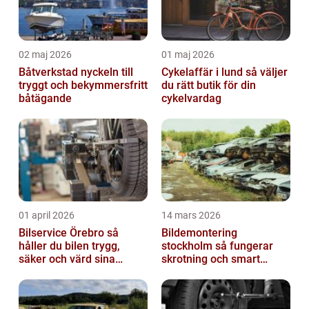
02 maj 2026
01 maj 2026
Båtverkstad nyckeln till
Cykelaffär i lund så väljer
tryggt och bekymmersfritt
du rätt butik för din
båtägande
cykelvardag
01 april 2026
14 mars 2026
Bilservice Örebro så
Bildemontering
håller du bilen trygg,
stockholm så fungerar
säker och värd sina
skrotning och smart
pengar
återanvändning av
bildelar