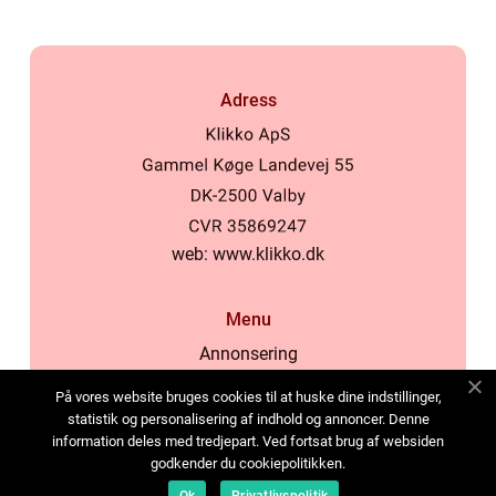
Adress
web:
www.klikko.dk
Menu
Annonsering
Om oss
På vores website bruges cookies til at huske dine indstillinger,
Cookies
statistik og personalisering af indhold og annoncer. Denne
information deles med tredjepart. Ved fortsat brug af websiden
Kontakta oss
godkender du cookiepolitikken.
Sitemap