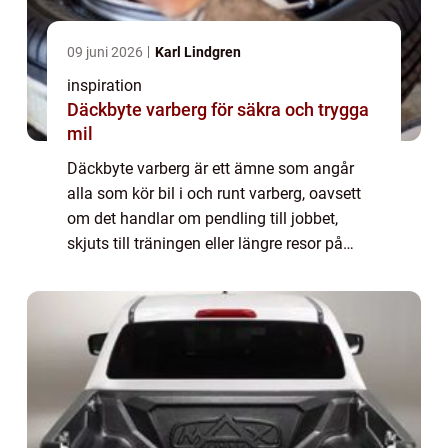
09 juni 2026
Karl Lindgren
inspiration
Däckbyte varberg för säkra och trygga
mil
Däckbyte varberg är ett ämne som angår
alla som kör bil i och runt varberg, oavsett
om det handlar om pendling till jobbet,
skjuts till träningen eller längre resor på
e6:an. När årstiderna skiftar behöver bilen
rätt däck för att klara vädret, väglag...