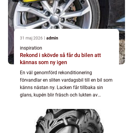
31 maj 2026
admin
inspiration
Rekond i skövde så får du bilen att
kännas som ny igen
En väl genomförd rekonditionering
förvandlar en sliten vardagsbil till en bil som
känns nästan ny. Lacken får tillbaka sin
glans, kupén blir fräsch och lukten av
gammal smuts försvinner. Många bilägare i
Skaraborg börjar i dag upptäcka hur stor
skill...