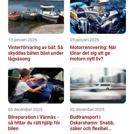
13 januari 2026
05 januari 2026
Vinterförvaring av båt: Så
Motorrenovering: När
skyddas båten bäst under
lönar det sig att ge
lågsäsong
motorn nytt liv?
06 december 2025
02 december 2025
Bilreparation i Vännäs -
Budtransport i
så hittar du rätt hjälp för
Oskarshamn: Snabb,
bilen
säker och flexibel