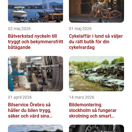
02 maj 2026
01 maj 2026
Båtverkstad nyckeln till
Cykelaffär i lund så väljer
tryggt och bekymmersfritt
du rätt butik för din
båtägande
cykelvardag
01 april 2026
14 mars 2026
Bilservice Örebro så
Bildemontering
håller du bilen trygg,
stockholm så fungerar
säker och värd sina
skrotning och smart
pengar
återanvändning av
bildelar