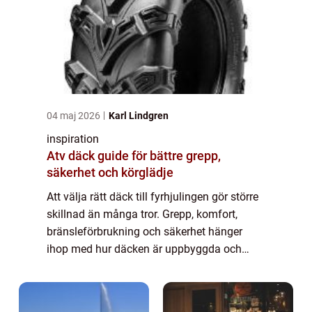
04 maj 2026
Karl Lindgren
inspiration
Atv däck guide för bättre grepp,
säkerhet och körglädje
Att välja rätt däck till fyrhjulingen gör större
skillnad än många tror. Grepp, komfort,
bränsleförbrukning och säkerhet hänger
ihop med hur däcken är uppbyggda och
vilket underlag de är gjorda för. Med
genomtänkta val håller däcken längre,
maskinen ...