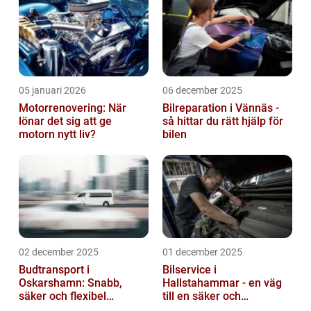
05 januari 2026
06 december 2025
Motorrenovering: När
Bilreparation i Vännäs -
lönar det sig att ge
så hittar du rätt hjälp för
motorn nytt liv?
bilen
02 december 2025
01 december 2025
Budtransport i
Bilservice i
Oskarshamn: Snabb,
Hallstahammar - en väg
säker och flexibel
till en säker och
leverans
problemfri bil