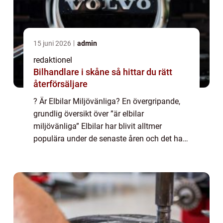
15 juni 2026
admin
redaktionel
Bilhandlare i skåne så hittar du rätt
återförsäljare
? Är Elbilar Miljövänliga? En övergripande,
grundlig översikt över ”är elbilar
miljövänliga” Elbilar har blivit alltmer
populära under de senaste åren och det har
väckt frågan om huruvida de verkligen är
miljövänliga eller inte. Den här a...