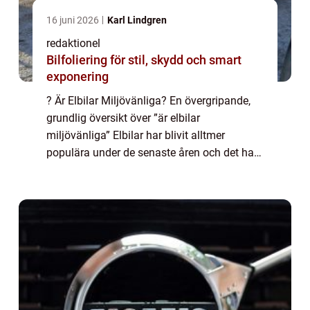
16 juni 2026
Karl Lindgren
redaktionel
Bilfoliering för stil, skydd och smart
exponering
? Är Elbilar Miljövänliga? En övergripande,
grundlig översikt över ”är elbilar
miljövänliga” Elbilar har blivit alltmer
populära under de senaste åren och det har
väckt frågan om huruvida de verkligen är
miljövänliga eller inte. Den här a...