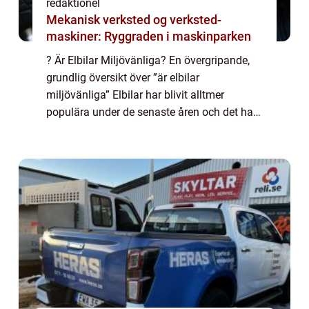
redaktionel
Mekanisk verksted og verksted-
maskiner: Ryggraden i maskinparken
? Är Elbilar Miljövänliga? En övergripande,
grundlig översikt över ”är elbilar
miljövänliga” Elbilar har blivit alltmer
populära under de senaste åren och det har
väckt frågan om huruvida de verkligen är
miljövänliga eller inte. Den här a...