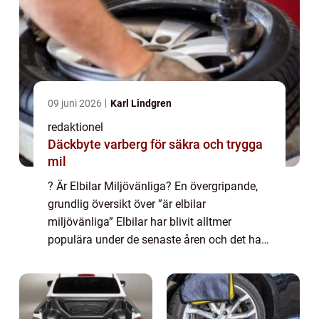
09 juni 2026
Karl Lindgren
redaktionel
Däckbyte varberg för säkra och trygga
mil
? Är Elbilar Miljövänliga? En övergripande,
grundlig översikt över ”är elbilar
miljövänliga” Elbilar har blivit alltmer
populära under de senaste åren och det har
väckt frågan om huruvida de verkligen är
miljövänliga eller inte. Den här a...