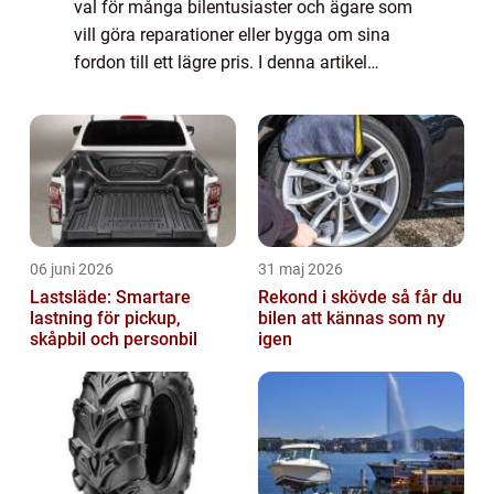
val för många bilentusiaster och ägare som
vill göra reparationer eller bygga om sina
fordon till ett lägre pris. I denna artikel
kommer vi att ge en noggrann översikt över
begagnade bildelar, inklusive va...
06 juni 2026
31 maj 2026
Lastsläde: Smartare
Rekond i skövde så får du
lastning för pickup,
bilen att kännas som ny
skåpbil och personbil
igen