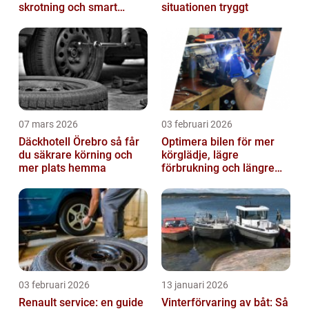
skrotning och smart
situationen tryggt
återanvändning av
bildelar
07 mars 2026
03 februari 2026
Däckhotell Örebro så får
Optimera bilen för mer
du säkrare körning och
körglädje, lägre
mer plats hemma
förbrukning och längre
livslängd
03 februari 2026
13 januari 2026
Renault service: en guide
Vinterförvaring av båt: Så