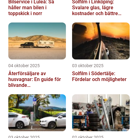
Bilservice i Luleå: Så
Solfilm i Linköping:
håller man bilen i
Svalare glas, lägre
toppskick i norr
kostnader och bättre
komfort
04 oktober 2025
03 oktober 2025
Återförsäljare av
Solfilm i Södertälje:
husvagnar: En guide för
Fördelar och möjligheter
blivande
husvagnsentusiaster
03 oktober 2025
02 oktober 2025