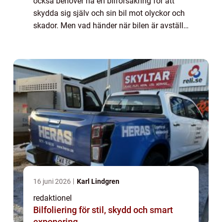
också behöver ha en bilförsäkring för att
skydda sig själv och sin bil mot olyckor och
skador. Men vad händer när bilen är avställd
och inte används regelbundet? I denna
artikel kommer vi att utforska koncept...
16 juni 2026
Karl Lindgren
redaktionel
Bilfoliering för stil, skydd och smart
exponering