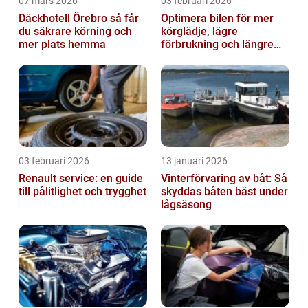
07 mars 2026
03 februari 2026
Däckhotell Örebro så får
Optimera bilen för mer
du säkrare körning och
körglädje, lägre
mer plats hemma
förbrukning och längre
livslängd
03 februari 2026
13 januari 2026
Renault service: en guide
Vinterförvaring av båt: Så
till pålitlighet och trygghet
skyddas båten bäst under
lågsäsong