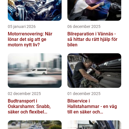
05 januari 2026
06 december 2025
Motorrenovering: När
Bilreparation i Vännäs -
lönar det sig att ge
så hittar du rätt hjälp för
motorn nytt liv?
bilen
02 december 2025
01 december 2025
Budtransport i
Bilservice i
Oskarshamn: Snabb,
Hallstahammar - en väg
säker och flexibel
till en säker och
leverans
problemfri bil