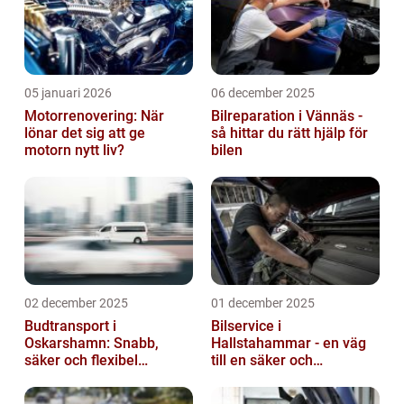
05 januari 2026
06 december 2025
Motorrenovering: När
Bilreparation i Vännäs -
lönar det sig att ge
så hittar du rätt hjälp för
motorn nytt liv?
bilen
02 december 2025
01 december 2025
Budtransport i
Bilservice i
Oskarshamn: Snabb,
Hallstahammar - en väg
säker och flexibel
till en säker och
leverans
problemfri bil