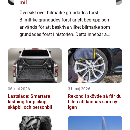
mil
Översikt över bilmärke grundades först
Bilmärke grundades först är ett begrepp som
används för att beskriva vilket bilmärke som
grundades först i historien. Detta innebär att
det är det äldsta bilmärket som fortfarande
är aktivt på marknaden. Att för...
06 juni 2026
31 maj 2026
Lastsläde: Smartare
Rekond i skövde så får du
lastning för pickup,
bilen att kännas som ny
skåpbil och personbil
igen