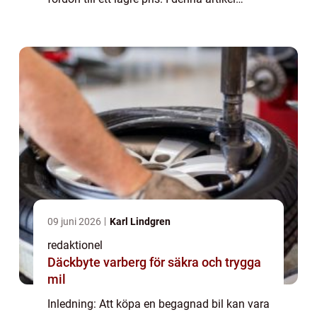
kommer vi att ge en omfattande
presentation av begreppet ”bra begagnad
bil...
09 juni 2026
Karl Lindgren
redaktionel
Däckbyte varberg för säkra och trygga
mil
Inledning: Att köpa en begagnad bil kan vara