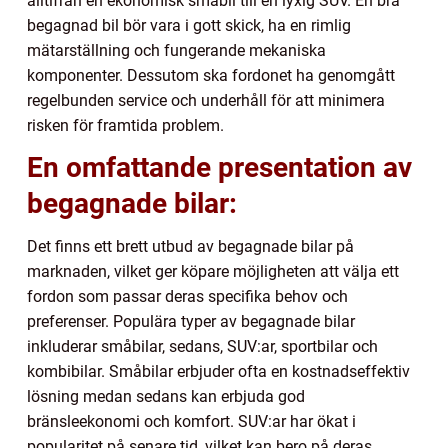
alltifrån en ekonomisk småbil till en lyxig SUV. En bra
begagnad bil bör vara i gott skick, ha en rimlig
mätarställning och fungerande mekaniska
komponenter. Dessutom ska fordonet ha genomgått
regelbunden service och underhåll för att minimera
risken för framtida problem.
En omfattande presentation av
begagnade bilar:
Det finns ett brett utbud av begagnade bilar på
marknaden, vilket ger köpare möjligheten att välja ett
fordon som passar deras specifika behov och
preferenser. Populära typer av begagnade bilar
inkluderar småbilar, sedans, SUV:ar, sportbilar och
kombibilar. Småbilar erbjuder ofta en kostnadseffektiv
lösning medan sedans kan erbjuda god
bränsleekonomi och komfort. SUV:ar har ökat i
popularitet på senare tid, vilket kan bero på deras