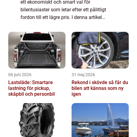
ett ekonomiskt och smart val för
bilentusiaster som letar efter ett pålitligt
fordon till ett lägre pris. I denna artikel
kommer vi att ge en omfattande
presentation av begreppet ”bra begagnad
bil...
06 juni 2026
31 maj 2026
Lastsläde: Smartare
Rekond i skövde så får du
lastning för pickup,
bilen att kännas som ny
skåpbil och personbil
igen