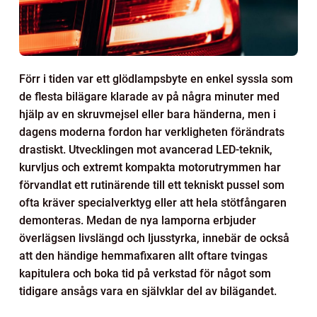
Förr i tiden var ett glödlampsbyte en enkel syssla som
de flesta bilägare klarade av på några minuter med
hjälp av en skruvmejsel eller bara händerna, men i
dagens moderna fordon har verkligheten förändrats
drastiskt. Utvecklingen mot avancerad LED-teknik,
kurvljus och extremt kompakta motorutrymmen har
förvandlat ett rutinärende till ett tekniskt pussel som
ofta kräver specialverktyg eller att hela stötfångaren
demonteras. Medan de nya lamporna erbjuder
överlägsen livslängd och ljusstyrka, innebär de också
att den händige hemmafixaren allt oftare tvingas
kapitulera och boka tid på verkstad för något som
tidigare ansågs vara en självklar del av bilägandet.