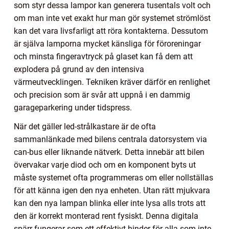
som styr dessa lampor kan generera tusentals volt och
om man inte vet exakt hur man gör systemet strömlöst
kan det vara livsfarligt att röra kontakterna. Dessutom
är själva lamporna mycket känsliga för föroreningar
och minsta fingeravtryck på glaset kan få dem att
explodera på grund av den intensiva
värmeutvecklingen. Tekniken kräver därför en renlighet
och precision som är svår att uppnå i en dammig
garageparkering under tidspress.
När det gäller led-strålkastare är de ofta
sammanlänkade med bilens centrala datorsystem via
can-bus eller liknande nätverk. Detta innebär att bilen
övervakar varje diod och om en komponent byts ut
måste systemet ofta programmeras om eller nollställas
för att känna igen den nya enheten. Utan rätt mjukvara
kan den nya lampan blinka eller inte lysa alls trots att
den är korrekt monterad rent fysiskt. Denna digitala
spärr fungerar som ett effektivt hinder för alla som inte