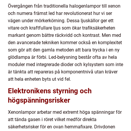
Övergången från traditionella halogenlampor till xenon
och numera främst led har revolutionerat hur vi ser
vägen under mörkerkörning. Dessa ljuskällor ger ett
vitare och kraftfullare ljus som ökar trafiksäkerheten
markant genom bättre räckvidd och kontrast. Men med
den avancerade tekniken kommer också en komplexitet
som gör att den gamla metoden att bara trycka i en ny
glödlampa är förbi. Led-belysning består ofta av hela
moduler med integrerade dioder och kylsystem som inte
är tänkta att repareras på komponentnivå utan kräver
att hela enheten byts ut vid fel.
Elektronikens styrning och
högspänningsrisker
Xenonlampor arbetar med extremt höga spänningar för
att tända gasen i röret vilket medför direkta
säkerhetsrisker för en ovan hemmafixare. Drivdonen