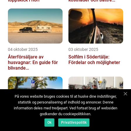
komfort
04 oktober 2025
03 oktober 2025
Återförsäljare av
Solfilm i Södertälje:
husvagnar: En guide för
Fördelar och möjligheter
blivande
husvagnsentusiaster
På vores website bruges cookies til at huske dine indstillinger,
statistik og personalisering af indhold og annoncer. Denne
information deles med tredjepart. Ved fortsat brug af websiden
godkender du cookiepolitikken.
03 oktober 2025
02 oktober 2025
Ok
Privatlivspolitik
Fördelar med att skaffa
Bilservice i Partille: Allt du
en begagnad elbil
behöver veta