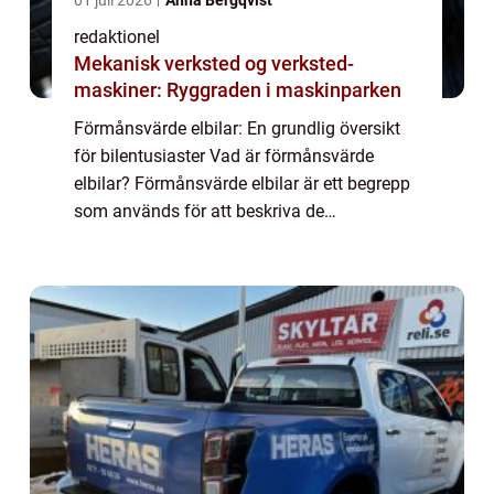
01 juli 2026
Anna Bergqvist
redaktionel
Mekanisk verksted og verksted-
maskiner: Ryggraden i maskinparken
Förmånsvärde elbilar: En grundlig översikt
för bilentusiaster Vad är förmånsvärde
elbilar? Förmånsvärde elbilar är ett begrepp
som används för att beskriva de
ekonomiska förmånerna och fördelarna
med att äga och använda elbilar. Detta
inkluderar allt...