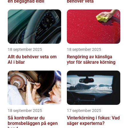
en begagnad elbil
behöver veta
18 september 2025
18 september 2025
Allt du behöver veta om
Rengöring av känsliga
AI i bilar
ytor för säkrare körning
18 september 2025
17 september 2025
Så kontrollerar du
Vinterkörning i fokus: Vad
bromsbeläggen på egen
säger experterna?