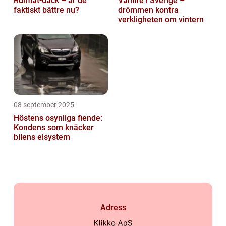
Runflat-däck – är de
Vanlife i Sverige –
faktiskt bättre nu?
drömmen kontra
verkligheten om vintern
08 september 2025
Höstens osynliga fiende:
Kondens som knäcker
bilens elsystem
Adress