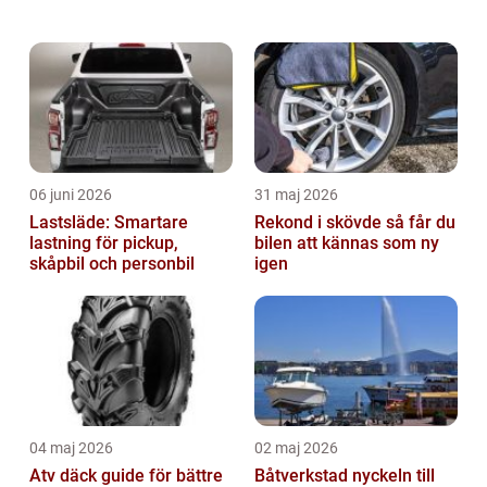
har det funnits diskussioner om att höja
bilskatten för gamla bilar, vilke...
06 juni 2026
31 maj 2026
Lastsläde: Smartare
Rekond i skövde så får du
lastning för pickup,
bilen att kännas som ny
skåpbil och personbil
igen
04 maj 2026
02 maj 2026
Atv däck guide för bättre
Båtverkstad nyckeln till