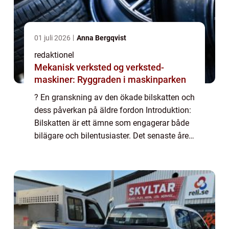
01 juli 2026
Anna Bergqvist
redaktionel
Mekanisk verksted og verksted-
maskiner: Ryggraden i maskinparken
? En granskning av den ökade bilskatten och
dess påverkan på äldre fordon Introduktion:
Bilskatten är ett ämne som engagerar både
bilägare och bilentusiaster. Det senaste året
har det funnits diskussioner om att höja
bilskatten för gamla bilar, vilke...