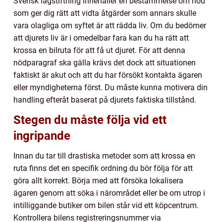
Svensk lagstiftning innehåller en bestämmelse om nöd
som ger dig rätt att vidta åtgärder som annars skulle
vara olagliga om syftet är att rädda liv. Om du bedömer
att djurets liv är i omedelbar fara kan du ha rätt att
krossa en bilruta för att få ut djuret. För att denna
nödparagraf ska gälla krävs det dock att situationen
faktiskt är akut och att du har försökt kontakta ägaren
eller myndigheterna först. Du måste kunna motivera din
handling efteråt baserat på djurets faktiska tillstånd.
Stegen du måste följa vid ett
ingripande
Innan du tar till drastiska metoder som att krossa en
ruta finns det en specifik ordning du bör följa för att
göra allt korrekt. Börja med att försöka lokalisera
ägaren genom att söka i närområdet eller be om utrop i
intilliggande butiker om bilen står vid ett köpcentrum.
Kontrollera bilens registreringsnummer via