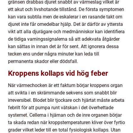
gränsen drabbas djuret snabbt av värmeslag vilket är
ett akut och livshotande tillstånd. De första symptomen
kan vara subtila men de eskalerar i en rasande takt om
djuret inte får omedelbar hjälp. Det är därför av yttersta
vikt att alla djurägare och medmänniskor kan identifiera
de tidiga varningssignalerna så att adekvata åtgärder
kan sättas in innan det är för sent. Att ignorera dessa
tecken ens under några minuter kan leda till
permanenta skador eller dödsfall.
Kroppens kollaps vid hög feber
När värmechocken är ett faktum börjar kroppens organ
att svikta i en skrämmande sekvens som snabbt blir
irreversibel. Blodet blir tjockare och hjärtat måste arbeta
febrilt för att pumpa runt vätskan i det överhettade
systemet. Cellerna i hjärnan och de inre organen börjar
ta skada redan när kroppstemperaturen kliver över fyrtio
grader vilket leder till en total fysiologisk kollaps. Utan