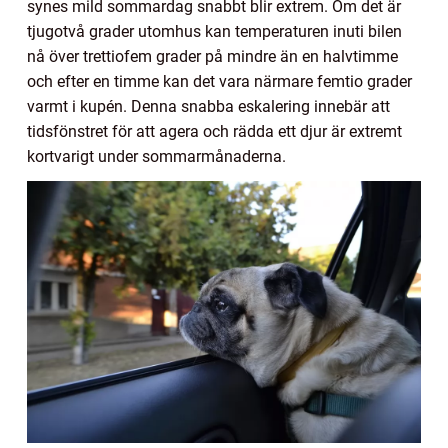
synes mild sommardag snabbt blir extrem. Om det är
tjugotvå grader utomhus kan temperaturen inuti bilen
nå över trettiofem grader på mindre än en halvtimme
och efter en timme kan det vara närmare femtio grader
varmt i kupén. Denna snabba eskalering innebär att
tidsfönstret för att agera och rädda ett djur är extremt
kortvarigt under sommarmånaderna.