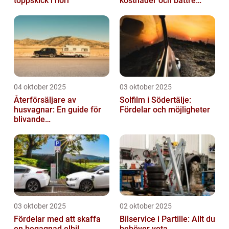
toppskick i norr
kostnader och bättre
komfort
04 oktober 2025
03 oktober 2025
Återförsäljare av
Solfilm i Södertälje:
husvagnar: En guide för
Fördelar och möjligheter
blivande
husvagnsentusiaster
03 oktober 2025
02 oktober 2025
Fördelar med att skaffa
Bilservice i Partille: Allt du
en begagnad elbil
behöver veta