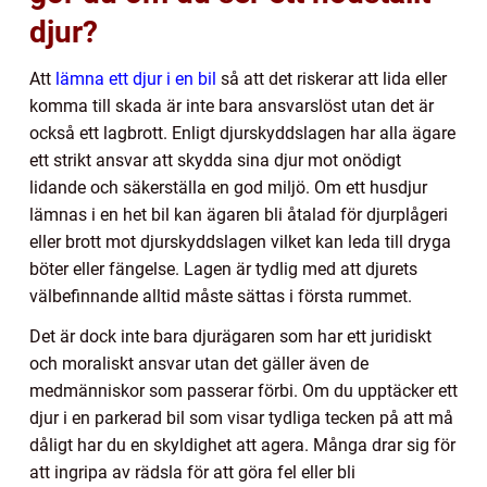
djur?
Att
lämna ett djur i en bil
så att det riskerar att lida eller
komma till skada är inte bara ansvarslöst utan det är
också ett lagbrott. Enligt djurskyddslagen har alla ägare
ett strikt ansvar att skydda sina djur mot onödigt
lidande och säkerställa en god miljö. Om ett husdjur
lämnas i en het bil kan ägaren bli åtalad för djurplågeri
eller brott mot djurskyddslagen vilket kan leda till dryga
böter eller fängelse. Lagen är tydlig med att djurets
välbefinnande alltid måste sättas i första rummet.
Det är dock inte bara djurägaren som har ett juridiskt
och moraliskt ansvar utan det gäller även de
medmänniskor som passerar förbi. Om du upptäcker ett
djur i en parkerad bil som visar tydliga tecken på att må
dåligt har du en skyldighet att agera. Många drar sig för
att ingripa av rädsla för att göra fel eller bli