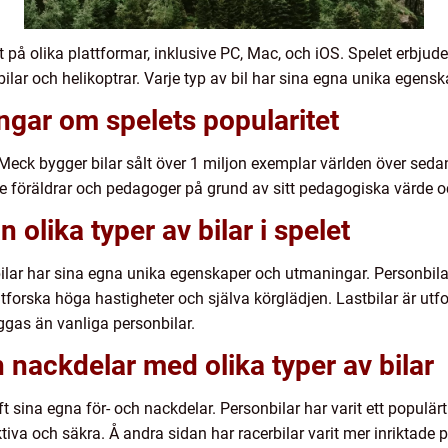
t på olika plattformar, inklusive PC, Mac, och iOS. Spelet erbjuder
astbilar och helikoptrar. Varje typ av bil har sina egna unika egen
ingar om spelets popularitet
Meck bygger bilar sålt över 1 miljon exemplar världen över sedan
e föräldrar och pedagoger på grund av sitt pedagogiska värde o
 olika typer av bilar i spelet
 bilar har sina egna unika egenskaper och utmaningar. Personbi
 utforska höga hastigheter och själva körglädjen. Lastbilar är utf
ggas än vanliga personbilar.
h nackdelar med olika typer av bilar
t sina egna för- och nackdelar. Personbilar har varit ett populärt
ktiva och säkra. Å andra sidan har racerbilar varit mer inriktade 