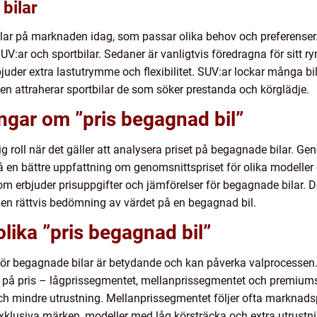
bilar
bilar på marknaden idag, som passar olika behov och preferense
 SUV:ar och sportbilar. Sedaner är vanligtvis föredragna för sit
uder extra lastutrymme och flexibilitet. SUV:ar lockar många b
gen attraherar sportbilar de som söker prestanda och körglädje.
ingar om ”pris begagnad bil”
ig roll när det gäller att analysera priset på begagnade bilar. 
n bättre uppfattning om genomsnittspriset för olika modeller o
m erbjuder prisuppgifter och jämförelser för begagnade bilar. Des
å en rättvis bedömning av värdet på en begagnad bil.
olika ”pris begagnad bil”
 för begagnade bilar är betydande och kan påverka valprocessen.
rat på pris – lågprissegmentet, mellanprissegmentet och premiu
ch mindre utrustning. Mellanprissegmentet följer ofta marknads
klusiva märken, modeller med låg körsträcka och extra utrustni