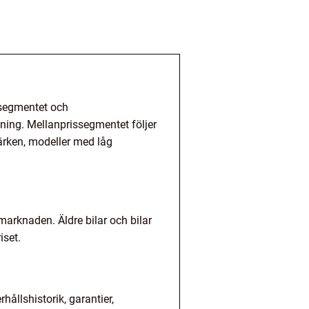
ssegmentet och
ning. Mellanprissegmentet följer
ärken, modeller med låg
marknaden. Äldre bilar och bilar
iset.
hållshistorik, garantier,