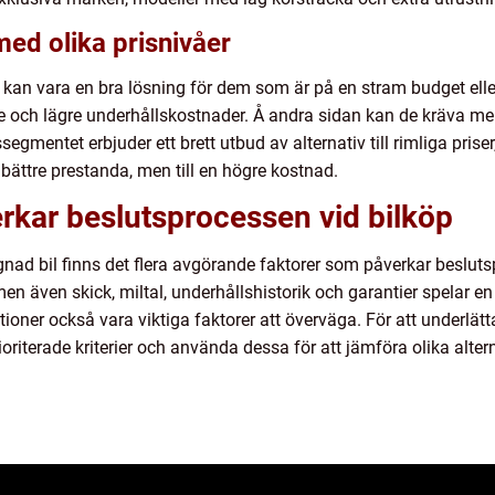
med olika prisnivåer
 kan vara en bra lösning för dem som är på en stram budget elle
ie och lägre underhållskostnader. Å andra sidan kan de kräva me
ssegmentet erbjuder ett brett utbud av alternativ till rimliga pr
bättre prestanda, men till en högre kostnad.
rkar beslutsprocessen vid bilköp
nad bil finns det flera avgörande faktorer som påverkar beslutsp
 men även skick, miltal, underhållshistorik och garantier spelar e
tioner också vara viktiga faktorer att överväga. För att underlä
riterade kriterier och använda dessa för att jämföra olika altern