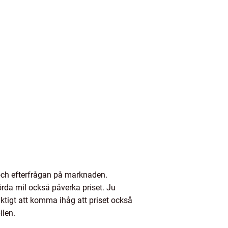
l och efterfrågan på marknaden.
körda mil också påverka priset. Ju
viktigt att komma ihåg att priset också
ilen.