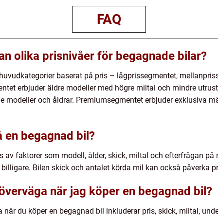
FAQ
an olika prisnivåer för begagnade bilar?
e huvudkategorier baserat på pris – lågprissegmentet, mellanpri
et erbjuder äldre modeller med högre miltal och mindre utrust
de modeller och åldrar. Premiumsegmentet erbjuder exklusiva m
å en begagnad bil?
 av faktorer som modell, ålder, skick, miltal och efterfrågan på 
billigare. Bilen skick och antalet körda mil kan också påverka pr
 överväga när jag köper en begagnad bil?
 när du köper en begagnad bil inkluderar pris, skick, miltal, under