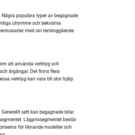
r. Några populära typer av begagnade
t rymliga utrymme och bekväma
ilentusiaster med sin terränggående
Genom att använda verktyg och
ch årgångar. Det finns flera
sa verktyg kan vara till stor hjälp
 Generellt sett kan begagnade bilar
msegmentet. Lågprissegmentet består
priserna för liknande modeller och
ng.