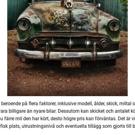
beroende på flera faktorer, inklusive modell, ålder, skick, milta
t vara billigare än nyare bilar. Dessutom kan skicket och antalet 
ju färre mil den har kört, desto högre pris kan förväntas. Det är 
k plats, utrustningsnivå och eventuella tillägg som gjorts till b