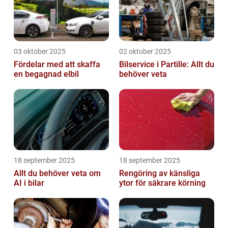
03 oktober 2025
02 oktober 2025
Fördelar med att skaffa
Bilservice i Partille: Allt du
en begagnad elbil
behöver veta
18 september 2025
18 september 2025
Allt du behöver veta om
Rengöring av känsliga
AI i bilar
ytor för säkrare körning