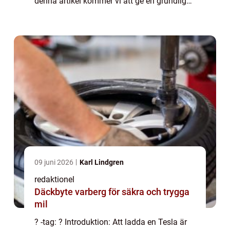
denna artikel kommer vi att ge en grundlig
översikt över kostnaderna för att ladda en
Tesla och diskutera olika as...
09 juni 2026
Karl Lindgren
redaktionel
Däckbyte varberg för säkra och trygga
mil
? -tag: ? Introduktion: Att ladda en Tesla är