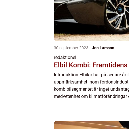
30 september 2023
Jon Larsson
redaktionel
Elbil Kombi: Framtidens
Introduktion Elbilar har på senare år 
uppmärksamhet inom fordonsindustr
kombibilsegmentet är inget undanta
medvetenhet om klimatförändringar 
av att minska utsläppen, har efterfr
elbilsvarianter av komb...