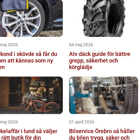
 maj 2026
04 maj 2026
ond i skövde så får du
Atv däck guide för bättre
len att kännas som ny
grepp, säkerhet och
en
körglädje
 maj 2026
01 april 2026
laffär i lund så väljer
Bilservice Örebro så håller
 rätt butik för din
du bilen trygg, säker och