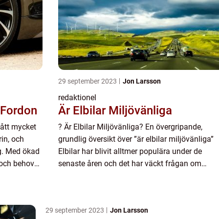
29 september 2023
Jon Larsson
redaktionel
 Fordon
Är Elbilar Miljövänliga
fått mycket
? Är Elbilar Miljövänliga? En övergripande,
in, och
grundlig översikt över ”är elbilar miljövänliga”
g. Med ökad
Elbilar har blivit alltmer populära under de
och behovet
senaste åren och det har väckt frågan om
ågan på
huruvida de verkligen är miljövänliga eller inte.
Den här a...
29 september 2023
Jon Larsson