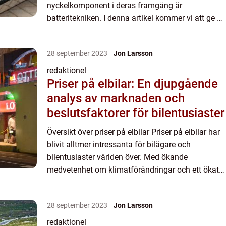
nyckelkomponent i deras framgång är
batteritekniken. I denna artikel kommer vi att ge en
grundlig översikt över batterier till elbilar, ink...
28 september 2023
Jon Larsson
redaktionel
Priser på elbilar: En djupgående
analys av marknaden och
beslutsfaktorer för bilentusiaster
Översikt över priser på elbilar Priser på elbilar har
blivit alltmer intressanta för bilägare och
bilentusiaster världen över. Med ökande
medvetenhet om klimatförändringar och ett ökat
behov av hållbara transportalternativ, har
försäljningen av elbil...
28 september 2023
Jon Larsson
redaktionel