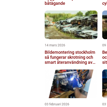
båtägande
cy
14 mars 2026
09
Bildemontering stockholm
Bensi
så fungerar skrotning och
oc
smart återanvändning av
si
bildelar
03 februari 2026
03 