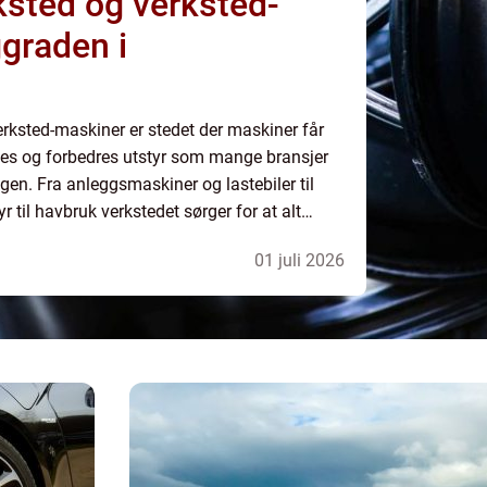
sted og verksted-
graden i
n
rksted-maskiner er stedet der maskiner får
asses og forbedres utstyr som mange bransjer
gen. Fra anleggsmaskiner og lastebiler til
 til havbruk verkstedet sørger for at alt
 driften kan fortset...
01 juli 2026