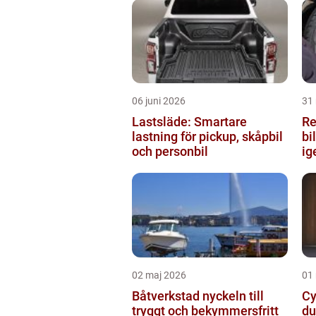
06 juni 2026
31
Lastsläde: Smartare
Rek
lastning för pickup, skåpbil
bi
och personbil
ig
02 maj 2026
01
Båtverkstad nyckeln till
Cyke
tryggt och bekymmersfritt
du