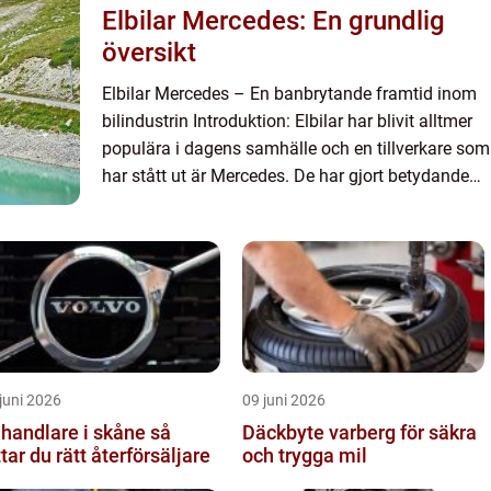
Elbilar Mercedes: En grundlig
översikt
Elbilar Mercedes – En banbrytande framtid inom
bilindustrin Introduktion: Elbilar har blivit alltmer
populära i dagens samhälle och en tillverkare som
har stått ut är Mercedes. De har gjort betydande
framsteg inom elbilssegmentet och erbjuder e...
juni 2026
09 juni 2026
lhandlare i skåne så
Däckbyte varberg för säkra
ttar du rätt återförsäljare
och trygga mil