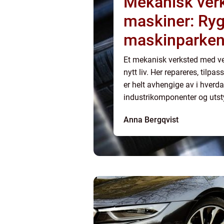
Mekanisk verk
maskiner: Ryg
maskinparke
Et mekanisk verksted med ve
nytt liv. Her repareres, tilp
er helt avhengige av i hverda
industrikomponenter og utstyr
fungerer som det skal, slik at
Anna Bergqvist