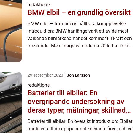
redaktionel
BMW elbil – en grundlig översikt
BMW elbil – framtidens hållbara körupplevelse
Introduktion: BMW har länge varit ett av de mest
välkända bilmärkena när det kommer till kraft och
prestanda. Men i dagens moderna värld har fokus
skiftat mot hållbarhet och minskad
miljöpåverkan. F...
29 september 2023
Jon Larsson
redaktionel
Batterier till elbilar: En
övergripande undersökning av
deras typer, mätningar, skillnader
och historiska utveckling
Batterier till elbilar: En översikt Introduktion: Elbilar
har blivit allt mer populära de senaste åren, och en