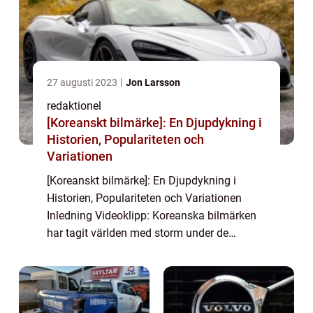
27 augusti 2023
Jon Larsson
redaktionel
[Koreanskt bilmärke]: En Djupdykning i
Historien, Populariteten och
Variationen
[Koreanskt bilmärke]: En Djupdykning i
Historien, Populariteten och Variationen
Inledning Videoklipp: Koreanska bilmärken
har tagit världen med storm under de
senaste decennierna. Från relativt okända
spelare på marknaden har de växt till att bli
res...