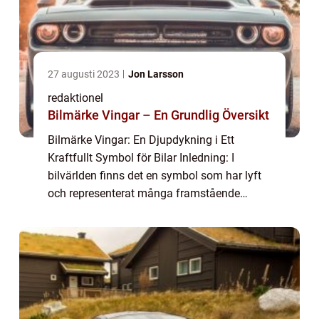
27 augusti 2023
Jon Larsson
redaktionel
Bilmärke Vingar – En Grundlig Översikt
Bilmärke Vingar: En Djupdykning i Ett
Kraftfullt Symbol för Bilar Inledning: I
bilvärlden finns det en symbol som har lyft
och representerat många framstående
bilmärken i årtionden: vingarna. Denna
ikoniska designfunktion har blivit synonymt
med snab...