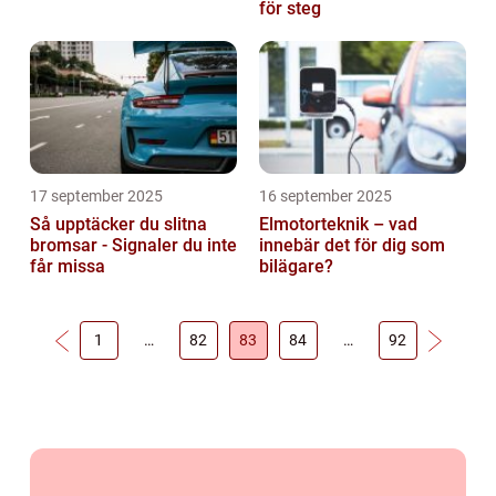
för steg
17 september 2025
16 september 2025
Så upptäcker du slitna
Elmotorteknik – vad
bromsar - Signaler du inte
innebär det för dig som
får missa
bilägare?
1
…
82
83
84
…
92